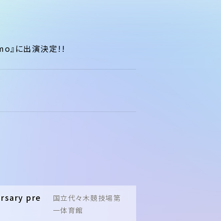
ocomo』に出演決定!!
rsary pre
国立代々木競技場第
一体育館