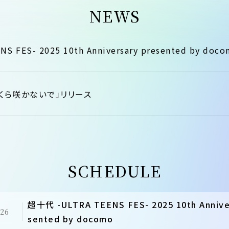
NEWS
S FES- 2025 10th Anniversary presented by d
E「さくら咲かないで」リリース
SCHEDULE
超十代 -ULTRA TEENS FES- 2025 10th Annive
.26
sented by docomo