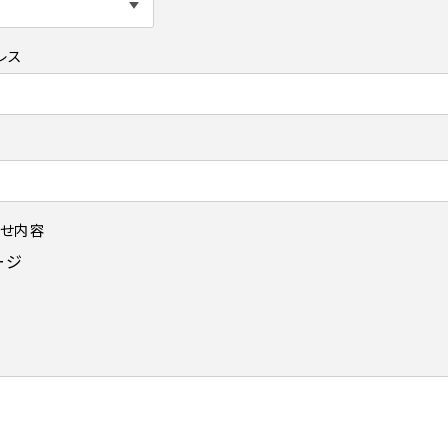
レス
せ内容
ージ